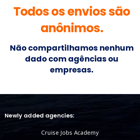
Body
Able
Sea
MSC
man
Cruis
1557
USD
/
es
Able
Body
Able
Sea
1600
man
Seab
~210
USD
/
ourn
0
Able
Body