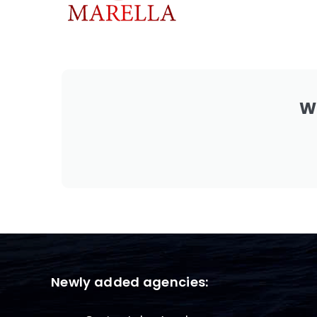
W
Newly added agencies: